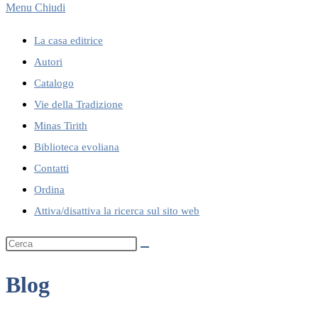
Menu
Chiudi
La casa editrice
Autori
Catalogo
Vie della Tradizione
Minas Tirith
Biblioteca evoliana
Contatti
Ordina
Attiva/disattiva la ricerca sul sito web
Blog