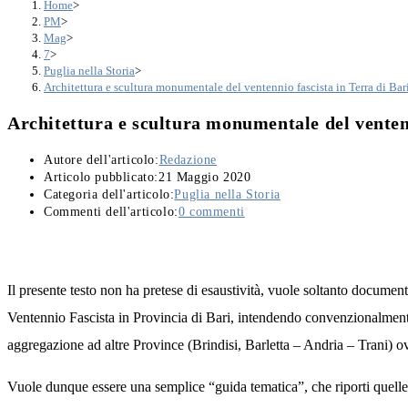
Home
>
PM
>
Mag
>
7
>
Puglia nella Storia
>
Architettura e scultura monumentale del ventennio fascista in Terra di Bar
Architettura e scultura monumentale del ventenn
Autore dell'articolo:
Redazione
Articolo pubblicato:
21 Maggio 2020
Categoria dell'articolo:
Puglia nella Storia
Commenti dell'articolo:
0 commenti
Il presente testo non ha pretese di esaustività, vuole soltanto document
Ventennio Fascista in Provincia di Bari, intendendo convenzionalmente 
aggregazione ad altre Province (Brindisi, Barletta – Andria – Trani) o
Vuole dunque essere una semplice “guida tematica”, che riporti quelle op