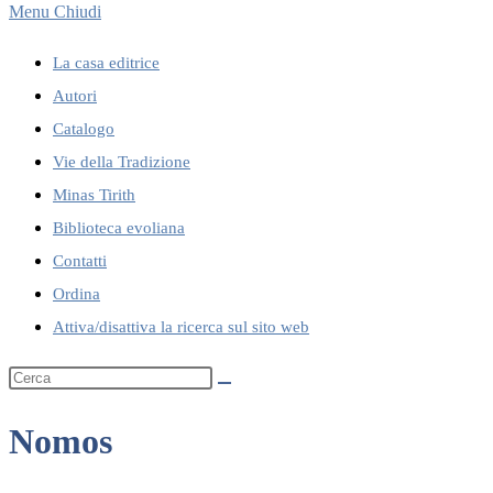
Menu
Chiudi
La casa editrice
Autori
Catalogo
Vie della Tradizione
Minas Tirith
Biblioteca evoliana
Contatti
Ordina
Attiva/disattiva la ricerca sul sito web
Nomos